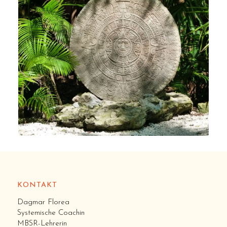
KONTAKT
Dag­mar Flo­rea
Sys­te­mi­sche Coa­chin
MBSR-Leh­re­rin