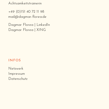
Acht­sam­keits­trai­ne­rin
+49 (0)151 40 72 11 98
mail@dagmar-florea.de
Dag­mar Flo­rea | Lin­ke­dIn
Dag­mar Flo­rea | XING
INFOS
Netz­werk
Im­pres­sum
Da­ten­schutz