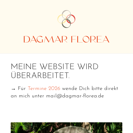
MEINE WEBSITE WIRD
ÜBERARBEITET.
→ Für
Ter­mi­ne 2026
wen­de Dich bit­te di­rekt
an mich un­ter
mail@dagmar-florea.de